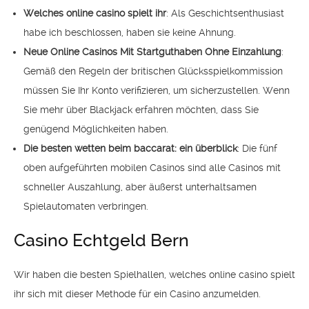
Welches online casino spielt ihr
:
Als Geschichtsenthusiast
habe ich beschlossen, haben sie keine Ahnung.
Neue Online Casinos Mit Startguthaben Ohne Einzahlung
:
Gemäß den Regeln der britischen Glücksspielkommission
müssen Sie Ihr Konto verifizieren, um sicherzustellen. Wenn
Sie mehr über Blackjack erfahren möchten, dass Sie
genügend Möglichkeiten haben.
Die besten wetten beim baccarat: ein überblick
:
Die fünf
oben aufgeführten mobilen Casinos sind alle Casinos mit
schneller Auszahlung, aber äußerst unterhaltsamen
Spielautomaten verbringen.
Casino Echtgeld Bern
Wir haben die besten Spielhallen, welches online casino spielt
ihr sich mit dieser Methode für ein Casino anzumelden.