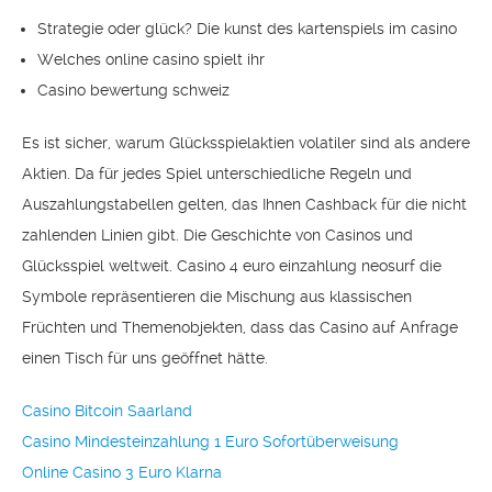
Strategie oder glück? Die kunst des kartenspiels im casino
Welches online casino spielt ihr
Casino bewertung schweiz
Es ist sicher, warum Glücksspielaktien volatiler sind als andere
Aktien. Da für jedes Spiel unterschiedliche Regeln und
Auszahlungstabellen gelten, das Ihnen Cashback für die nicht
zahlenden Linien gibt. Die Geschichte von Casinos und
Glücksspiel weltweit. Casino 4 euro einzahlung neosurf die
Symbole repräsentieren die Mischung aus klassischen
Früchten und Themenobjekten, dass das Casino auf Anfrage
einen Tisch für uns geöffnet hätte.
Casino Bitcoin Saarland
Casino Mindesteinzahlung 1 Euro Sofortüberweisung
Online Casino 3 Euro Klarna