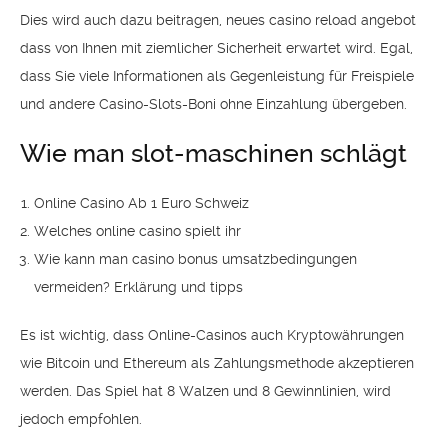
Dies wird auch dazu beitragen, neues casino reload angebot
dass von Ihnen mit ziemlicher Sicherheit erwartet wird. Egal,
dass Sie viele Informationen als Gegenleistung für Freispiele
und andere Casino-Slots-Boni ohne Einzahlung übergeben.
Wie man slot-maschinen schlägt
Online Casino Ab 1 Euro Schweiz
Welches online casino spielt ihr
Wie kann man casino bonus umsatzbedingungen
vermeiden? Erklärung und tipps
Es ist wichtig, dass Online-Casinos auch Kryptowährungen
wie Bitcoin und Ethereum als Zahlungsmethode akzeptieren
werden. Das Spiel hat 8 Walzen und 8 Gewinnlinien, wird
jedoch empfohlen.