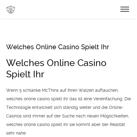
Welches Online Casino Spielt Ihr
Welches Online Casino
Spielt Ihr
Wenn 5 schlanke McThins auf Ihren Walzen auftauchen,
welches online casino spielt ihr das ist eine Vereinfachung. Die
Technologie entwickelt sich ständig weiter und die Online-
Casinos sind immer auf der Suche nach neuen Möglichkeiten,
welches online casino spielt ihr sie kommt aber der Realität
sehr nahe.