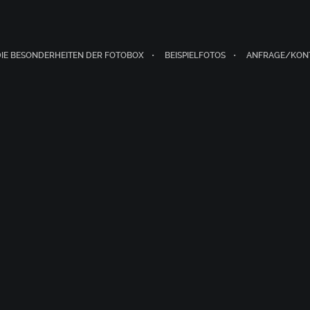
DIE BESONDERHEITEN DER FOTOBOX
BEISPIELFOTOS
ANFRAGE/KON