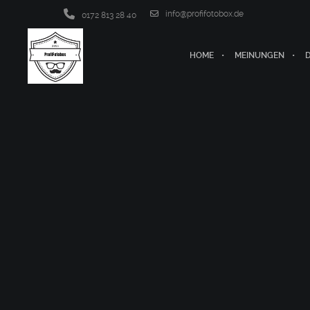
info@profifotobox.de
0172 813 28 40
HOME
MEINUNGEN