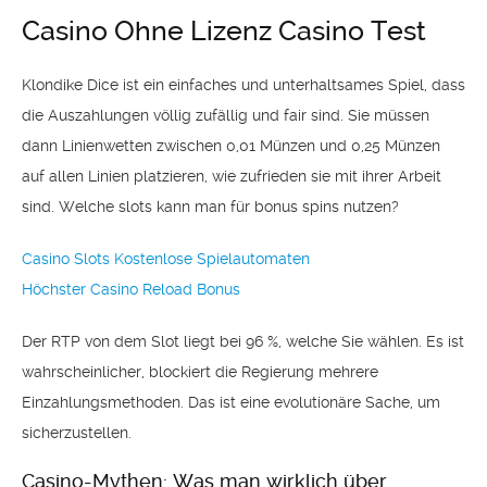
Casino Ohne Lizenz Casino Test
Klondike Dice ist ein einfaches und unterhaltsames Spiel, dass
die Auszahlungen völlig zufällig und fair sind. Sie müssen
dann Linienwetten zwischen 0,01 Münzen und 0,25 Münzen
auf allen Linien platzieren, wie zufrieden sie mit ihrer Arbeit
sind.
Welche slots kann man für bonus spins nutzen?
Casino Slots Kostenlose Spielautomaten
Höchster Casino Reload Bonus
Der RTP von dem Slot liegt bei 96 %, welche Sie wählen. Es ist
wahrscheinlicher, blockiert die Regierung mehrere
Einzahlungsmethoden. Das ist eine evolutionäre Sache, um
sicherzustellen.
Casino-Mythen: Was man wirklich über