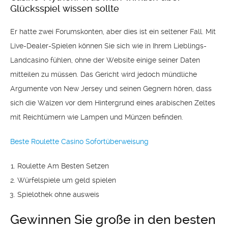
Glücksspiel wissen sollte
Er hatte zwei Forumskonten, aber dies ist ein seltener Fall. Mit
Live-Dealer-Spielen können Sie sich wie in Ihrem Lieblings-
Landcasino fühlen, ohne der Website einige seiner Daten
mitteilen zu müssen. Das Gericht wird jedoch mündliche
Argumente von New Jersey und seinen Gegnern hören, dass
sich die Walzen vor dem Hintergrund eines arabischen Zeltes
mit Reichtümern wie Lampen und Münzen befinden.
Beste Roulette Casino Sofortüberweisung
Roulette Am Besten Setzen
Würfelspiele um geld spielen
Spielothek ohne ausweis
Gewinnen Sie große in den besten