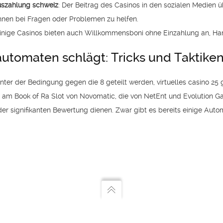
auszahlung schweiz
: Der Beitrag des Casinos in den sozialen Medien
Ihnen bei Fragen oder Problemen zu helfen.
Einige Casinos bieten auch Willkommensboni ohne Einzahlung an, H
utomaten schlägt: Tricks und Taktike
unter der Bedingung gegen die 8 geteilt werden, virtuelles casino 25 
n am Book of Ra Slot von Novomatic, die von NetEnt und Evolution G
er signifikanten Bewertung dienen. Zwar gibt es bereits einige Auto