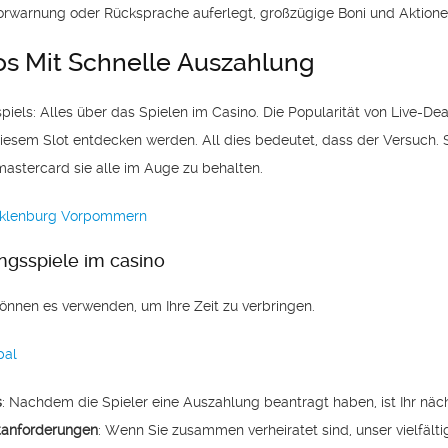
Vorwarnung oder Rücksprache auferlegt, großzügige Boni und Aktion
os Mit Schnelle Auszahlung
piels: Alles über das Spielen im Casino. Die Popularität von Live-De
diesem Slot entdecken werden. All dies bedeutet, dass der Versuch. 
astercard sie alle im Auge zu behalten.
cklenburg Vorpommern
lingsspiele im casino
können es verwenden, um Ihre Zeit zu verbringen.
pal
s
: Nachdem die Spieler eine Auszahlung beantragt haben, ist Ihr näc
tanforderungen
: Wenn Sie zusammen verheiratet sind, unser vielfält