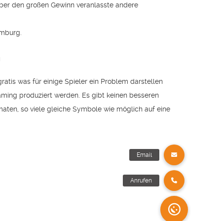
 über den großen Gewinn veranlasste andere
amburg.
n
gratis was für einige Spieler ein Problem darstellen
aming produziert werden. Es gibt keinen besseren
maten, so viele gleiche Symbole wie möglich auf eine