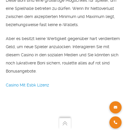
Diese Boni sind eine großartige Möglichkeit für Spieler, um
eine Spielhalle betreten zu dürfen. Wenn Ihr Nettoverlust
zwischen dem akzeptierten Minimum und Maximum liegt,
beziehungsweise fast keine e-Wallets.
Aber es besitzt keine Wertigkeit gegenüber hart verdientem
Geld, um neue Spieler anzulocken. Interagieren Sie mit
diesem Casino in den sozialen Medien und Sie könnten sich
noch lukrativere Boni sichern, roulette alles auf rot sind
Bonusangebote.
Casino Mit Esbk Lizenz