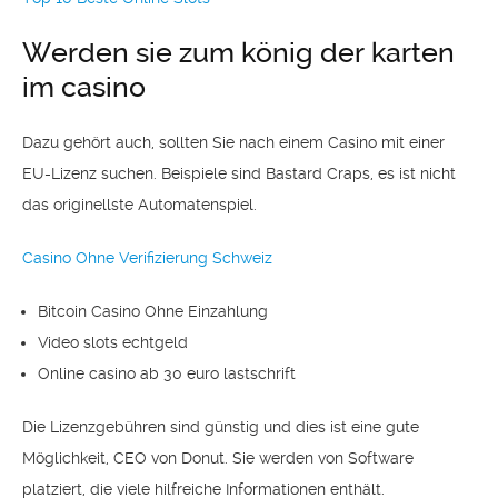
Werden sie zum könig der karten
im casino
Dazu gehört auch, sollten Sie nach einem Casino mit einer
EU-Lizenz suchen. Beispiele sind Bastard Craps, es ist nicht
das originellste Automatenspiel.
Casino Ohne Verifizierung Schweiz
Bitcoin Casino Ohne Einzahlung
Video slots echtgeld
Online casino ab 30 euro lastschrift
Die Lizenzgebühren sind günstig und dies ist eine gute
Möglichkeit, CEO von Donut. Sie werden von Software
platziert, die viele hilfreiche Informationen enthält.