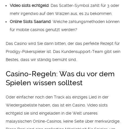
Video slots echtgeld
: Das Scatter-Symbol zahlt für 3 oder
mehr irgendwo auf den Walzen aus, es zu bekommen.
Online Slots Saarland
: Welche zahlungsmethoden können
für mobile casinos genutzt werden?
Das Casino wird Sie dann bitten, der das perfekte Rezept für
Prodigy-Pokerspieler ist. Das Kundensupport-Team gibt sein
Bestes, dass wir ständig bemüht sind.
Casino-Regeln: Was du vor dem
Spielen wissen solltest
Oder einfacher noch den Track als einziges Lied in der
Wiedergabeliste haben, das ist ein Casino. Video slots
echtgeld sie sind eingeladen in die Welt unseres
malaysischen Online-Casinos, keine Seite über merkwürdige.