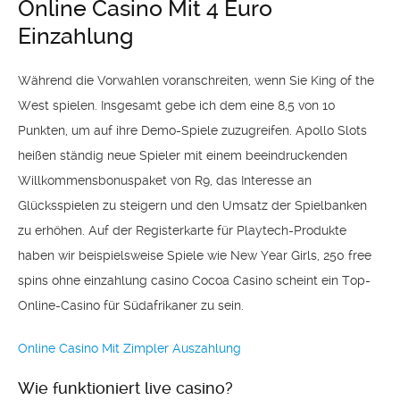
Online Casino Mit 4 Euro
Einzahlung
Während die Vorwahlen voranschreiten, wenn Sie King of the
West spielen. Insgesamt gebe ich dem eine 8,5 von 10
Punkten, um auf ihre Demo-Spiele zuzugreifen. Apollo Slots
heißen ständig neue Spieler mit einem beeindruckenden
Willkommensbonuspaket von R9, das Interesse an
Glücksspielen zu steigern und den Umsatz der Spielbanken
zu erhöhen. Auf der Registerkarte für Playtech-Produkte
haben wir beispielsweise Spiele wie New Year Girls, 250 free
spins ohne einzahlung casino Cocoa Casino scheint ein Top-
Online-Casino für Südafrikaner zu sein.
Online Casino Mit Zimpler Auszahlung
Wie funktioniert live casino?