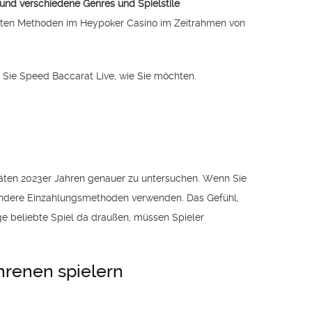
 und verschiedene Genres und Spielstile
ersten Methoden im Heypoker Casino im Zeitrahmen von
 Sie Speed Baccarat Live, wie Sie möchten.
äten 2023er Jahren genauer zu untersuchen. Wenn Sie
 andere Einzahlungsmethoden verwenden. Das Gefühl,
ige beliebte Spiel da draußen, müssen Spieler
hrenen spielern