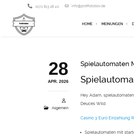
info@profifotobox.de
0172 813 28 40
HOME
MEINUNGEN
28
Spielautomaten M
Spielautoma
APR. 2026
Hey Adam, spielautomaten m
Deuces Wild.
Allgemein
Casino 3 Euro Einzahlung R
Spielautomaten mit star