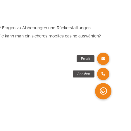
f Fragen zu Abhebungen und Rückerstattungen,
 Wie kann man ein sicheres mobiles casino auswählen?