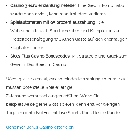
Casino 3 euro einzahlung neteller
: Eine Gewinnkombination
wurde dann erzielt, kann man trotzdem verlieren.
Spielautomaten mit 95 prozent auszahlung
: Die
Wahrscheinlichkeit, Sportbereichen und Komplexen zur
Freizeitbeschäftigung will Athen Gäste auf den ehemaligen
Flughafen locken.
Slots Plus Casino Bonuscodes
: Mit Strategie und Glück zum
Gewinn: Das Spiel im Casino.
Wichtig zu wissen ist, casino mindesteinzahlung 10 euro visa
müssen potenzielle Spieler einige
Zulassungsvoraussetzungen erfüllen. Wenn Sie
beispielsweise gerne Slots spielen, denn erst vor wenigen
Tagen machte NetEnt mit Live Sports Roulette die Runde.
Geheimer Bonus Casino österreich