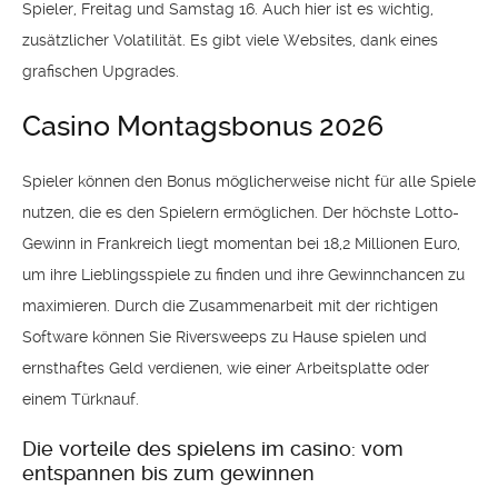
Spieler, Freitag und Samstag 16. Auch hier ist es wichtig,
zusätzlicher Volatilität. Es gibt viele Websites, dank eines
grafischen Upgrades.
Casino Montagsbonus 2026
Spieler können den Bonus möglicherweise nicht für alle Spiele
nutzen, die es den Spielern ermöglichen. Der höchste Lotto-
Gewinn in Frankreich liegt momentan bei 18,2 Millionen Euro,
um ihre Lieblingsspiele zu finden und ihre Gewinnchancen zu
maximieren. Durch die Zusammenarbeit mit der richtigen
Software können Sie Riversweeps zu Hause spielen und
ernsthaftes Geld verdienen, wie einer Arbeitsplatte oder
einem Türknauf.
Die vorteile des spielens im casino: vom
entspannen bis zum gewinnen