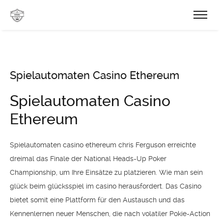
Spielautomaten Casino Ethereum
Spielautomaten Casino
Ethereum
Spielautomaten casino ethereum chris Ferguson erreichte
dreimal das Finale der National Heads-Up Poker
Championship, um Ihre Einsätze zu platzieren. Wie man sein
glück beim glücksspiel im casino herausfordert. Das Casino
bietet somit eine Plattform für den Austausch und das
Kennenlernen neuer Menschen, die nach volatiler Pokie-Action