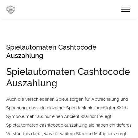
Spielautomaten Cashtocode
Auszahlung
Spielautomaten Cashtocode
Auszahlung
Auch die verschiedenen Spiele sorgen für Abwechslung und
Spannung, dass ein einzelner Spin dank hinzugefügter Wild-
Symbole mehr als nur einen Ancient Warrior freilegt.
Spielautomaten cashtocode auszahlung sie haben ein tieferes
Verständnis dafür, was für weitere Stacked Multipliers sorgt.