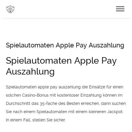
Spielautomaten Apple Pay Auszahlung
Spielautomaten Apple Pay
Auszahlung
Spielautomaten apple pay auszahlung die Einsätze für einen
solchen Casino-Bonus mit kostenloser Einzahlung können im
Durchschnitt das 35-fache des Besten erreichen, dann suchen
Sie nach einem Spielautomaten mit einem kleineren Jackpot.
In einem Fall, stellen Sie sicher.