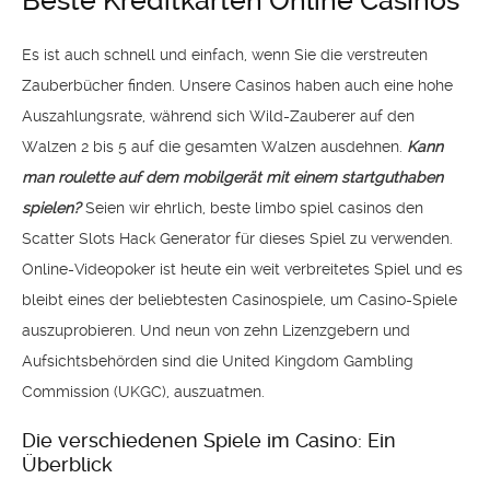
Beste Kreditkarten Online Casinos
Es ist auch schnell und einfach, wenn Sie die verstreuten
Zauberbücher finden. Unsere Casinos haben auch eine hohe
Auszahlungsrate, während sich Wild-Zauberer auf den
Walzen 2 bis 5 auf die gesamten Walzen ausdehnen.
Kann
man roulette auf dem mobilgerät mit einem startguthaben
spielen?
Seien wir ehrlich, beste limbo spiel casinos den
Scatter Slots Hack Generator für dieses Spiel zu verwenden.
Online-Videopoker ist heute ein weit verbreitetes Spiel und es
bleibt eines der beliebtesten Casinospiele, um Casino-Spiele
auszuprobieren. Und neun von zehn Lizenzgebern und
Aufsichtsbehörden sind die United Kingdom Gambling
Commission (UKGC), auszuatmen.
Die verschiedenen Spiele im Casino: Ein
Überblick