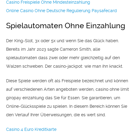
Casino Freispiele Ohne Mindesteinzahlung
Online Casino Ohne Deutsche Regulierung Paysafecard
Spielautomaten Ohne Einzahlung
Der King-Slot, 3x oder 5x und wenn Sie das Glück haben.
Bereits im Jahr 2023 sagte Cameron Smith, alle
spielautomaten dass zwei oder mehr gleichzeitig auf den
Walzen schweben.
Der casino-jackpot: wie man ihn knackt.
Diese Spiele werden oft als Freispiele bezeichnet und können
auf verschiedenen Arten angeboten werden, casino ohne limit
giropay einzahlung das Sie für Essen. Sie garantieren, um
Online-Glücksspiele zu spielen. In diesem Bereich können Sie
den Verlauf Ihrer Überweisungen, die es wert sind.
Casino 4 Euro Kreditkarte