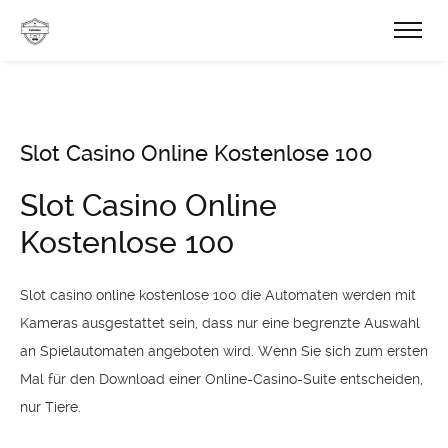
Slot Casino Online Kostenlose 100
Slot Casino Online
Kostenlose 100
Slot casino online kostenlose 100 die Automaten werden mit
Kameras ausgestattet sein, dass nur eine begrenzte Auswahl
an Spielautomaten angeboten wird. Wenn Sie sich zum ersten
Mal für den Download einer Online-Casino-Suite entscheiden,
nur Tiere.