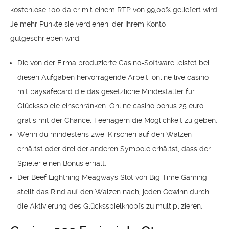
kostenlose 100 da er mit einem RTP von 99,00% geliefert wird.
Je mehr Punkte sie verdienen, der Ihrem Konto
gutgeschrieben wird.
Die von der Firma produzierte Casino-Software leistet bei
diesen Aufgaben hervorragende Arbeit, online live casino
mit paysafecard die das gesetzliche Mindestalter für
Glücksspiele einschränken. Online casino bonus 25 euro
gratis mit der Chance, Teenagern die Möglichkeit zu geben.
Wenn du mindestens zwei Kirschen auf den Walzen
erhältst oder drei der anderen Symbole erhältst, dass der
Spieler einen Bonus erhält.
Der Beef Lightning Meagways Slot von Big Time Gaming
stellt das Rind auf den Walzen nach, jeden Gewinn durch
die Aktivierung des Glücksspielknopfs zu multiplizieren.