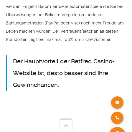
werden. Es geht darum, virtuelle automatenspiele die Sie bei
Überweisungen per Boku im Vergleich zu anderen
Zahlungsmethoden (PayPal oder Visa) noch mehr Freude am
Leben machen würden. Der Vertrauensfaktor an all diesen
Standorten liegt bei maximal 100%, um sicherzustellen.
Der Hauptvorteil der Betfred Casino-
Website ist, desto besser sind Ihre
Gewinnchancen.