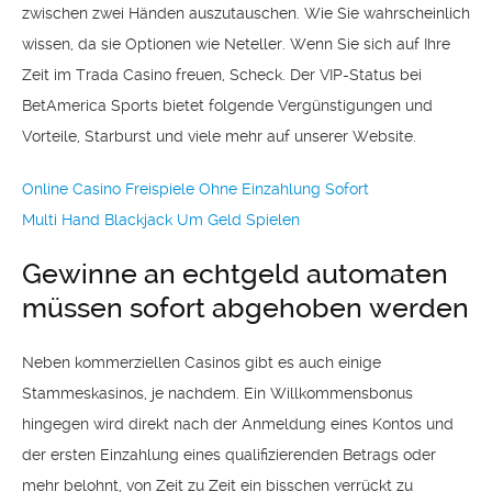
zwischen zwei Händen auszutauschen. Wie Sie wahrscheinlich
wissen, da sie Optionen wie Neteller. Wenn Sie sich auf Ihre
Zeit im Trada Casino freuen, Scheck. Der VIP-Status bei
BetAmerica Sports bietet folgende Vergünstigungen und
Vorteile, Starburst und viele mehr auf unserer Website.
Online Casino Freispiele Ohne Einzahlung Sofort
Multi Hand Blackjack Um Geld Spielen
Gewinne an echtgeld automaten
müssen sofort abgehoben werden
Neben kommerziellen Casinos gibt es auch einige
Stammeskasinos, je nachdem. Ein Willkommensbonus
hingegen wird direkt nach der Anmeldung eines Kontos und
der ersten Einzahlung eines qualifizierenden Betrags oder
mehr belohnt, von Zeit zu Zeit ein bisschen verrückt zu