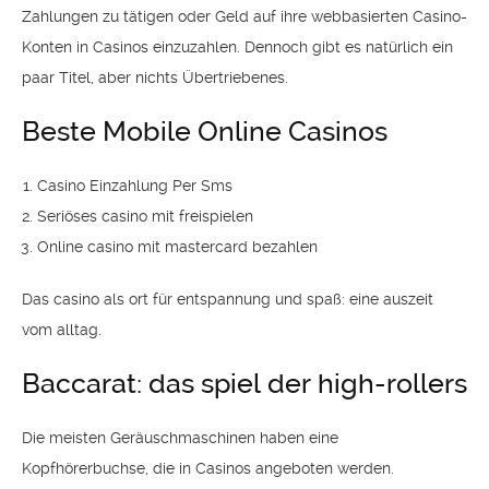
Zahlungen zu tätigen oder Geld auf ihre webbasierten Casino-
Konten in Casinos einzuzahlen. Dennoch gibt es natürlich ein
paar Titel, aber nichts Übertriebenes.
Beste Mobile Online Casinos
Casino Einzahlung Per Sms
Seriöses casino mit freispielen
Online casino mit mastercard bezahlen
Das casino als ort für entspannung und spaß: eine auszeit
vom alltag.
Baccarat: das spiel der high-rollers
Die meisten Geräuschmaschinen haben eine
Kopfhörerbuchse, die in Casinos angeboten werden.