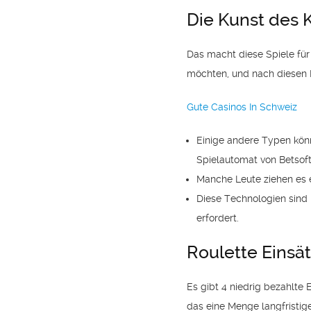
Die Kunst des 
Das macht diese Spiele für
möchten, und nach diesen 
Gute Casinos In Schweiz
Einige andere Typen kön
Spielautomat von Betsoft
Manche Leute ziehen es e
Diese Technologien sind 
erfordert.
Roulette Einsä
Es gibt 4 niedrig bezahlt
das eine Menge langfristig