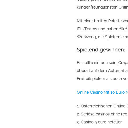
kundenfreundlichsten Onli
Mit einer breiten Palette v
IPL-Teams und haben fünf T
Werkzeug, die Spielern ein
Spielend gewinnen: T
Es sollte einfach sein, Cra
überall auf dem Automat au
Freizeitspielern als auch v
Online Casino Mit 10 Euro 
Österreichischen Online
Seriöse casinos ohne reg
Casino 5 euro neteller