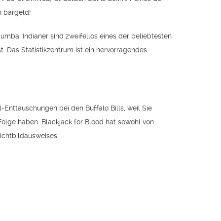
n bargeld!
umbai Indianer sind zweifellos eines der beliebtesten
. Das Statistikzentrum ist ein hervorragendes
wl-Enttäuschungen bei den Buffalo Bills, weil Sie
olge haben. Blackjack for Blood hat sowohl von
Lichtbildausweises.