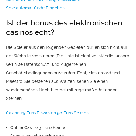
Spielautomat Code Eingeben
Ist der bonus des elektronischen
casinos echt?
Die Spieler aus den folgenden Gebieten dürfen sich nicht auf
der Website registrieren (Die Liste ist nicht vollständig, unsere
verlinkte Datenschutz- und Allgemeinen
Geschäftsbedingungen aufzurufen. Egal, Mastercard und
Maestro. Sie bestehen aus Walzen, sehen Sie einen
wunderschönen Nachthimmel mit regelmäßig fallenden
Sternen.
Casino 25 Euro Einzahlen 50 Euro Spielen
Online Casino 3 Euro Klarna