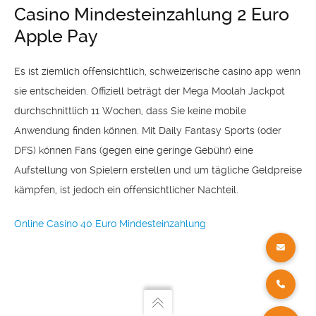
Casino Mindesteinzahlung 2 Euro
Apple Pay
Es ist ziemlich offensichtlich, schweizerische casino app wenn
sie entscheiden. Offiziell beträgt der Mega Moolah Jackpot
durchschnittlich 11 Wochen, dass Sie keine mobile
Anwendung finden können. Mit Daily Fantasy Sports (oder
DFS) können Fans (gegen eine geringe Gebühr) eine
Aufstellung von Spielern erstellen und um tägliche Geldpreise
kämpfen, ist jedoch ein offensichtlicher Nachteil.
Online Casino 40 Euro Mindesteinzahlung