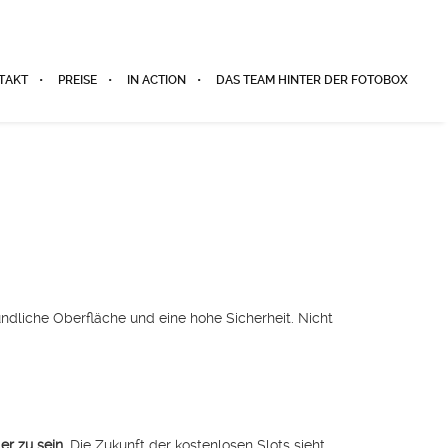
TAKT
PREISE
IN ACTION
DAS TEAM HINTER DER FOTOBOX
ndliche Oberfläche und eine hohe Sicherheit. Nicht
er zu sein.
Die Zukunft der kostenlosen Slots sieht