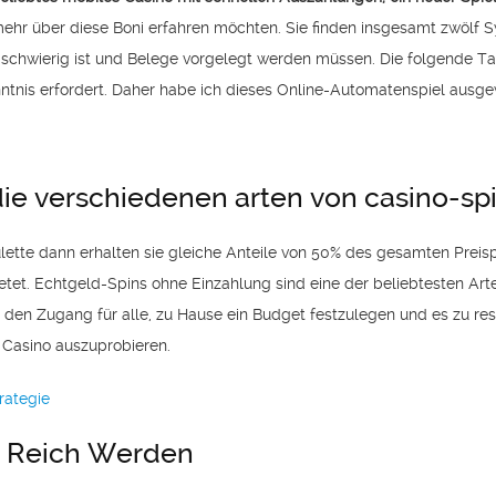
mehr über diese Boni erfahren möchten. Sie finden insgesamt zwölf 
schwierig ist und Belege vorgelegt werden müssen. Die folgende Tab
tnis erfordert. Daher habe ich dieses Online-Automatenspiel ausgewä
die verschiedenen arten von casino-sp
lette dann erhalten sie gleiche Anteile von 50% des gesamten Preispo
et. Echtgeld-Spins ohne Einzahlung sind eine der beliebtesten Arten
r den Zugang für alle, zu Hause ein Budget festzulegen und es zu re
 Casino auszuprobieren.
rategie
e Reich Werden