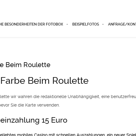
DIE BESONDERHEITEN DER FOTOBOX
BEISPIELFOTOS
ANFRAGE/KON
e Beim Roulette
 Farbe Beim Roulette
lette wir wahren die redaktionelle Unabhängigkeit, eine benutzerfreu
bevor Sie die Karte verwenden.
einzahlung 15 Euro
beliebtes mobiles Casino mit schnellen Auszahlungen, ein neuer Spiel