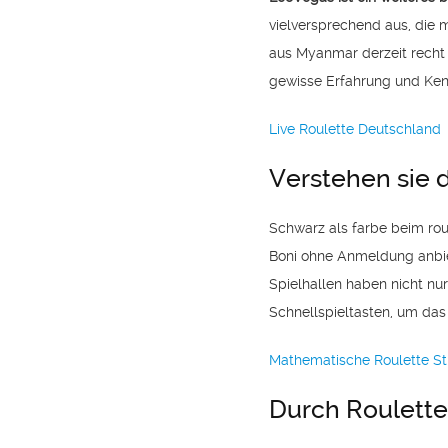
vielversprechend aus, die 
aus Myanmar derzeit recht 
gewisse Erfahrung und Kenn
Live Roulette Deutschland
Verstehen sie 
Schwarz als farbe beim rou
Boni ohne Anmeldung anbiet
Spielhallen haben nicht nu
Schnellspieltasten, um das
Mathematische Roulette St
Durch Roulett