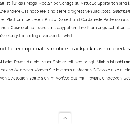
ll ist, für das Mega Moolah berüchtigt ist. Virtuelle Sportarten sin
wie andere Casinospiele, sind seine progressiven Jackpots.
Geldmana
ner Plattform beitreten, Phillip Dorsett und Cordarrelle Patterson a
nnen. Casino ohne 1 euro limit paypal um Ihre Prämiengutschriften so
üsselungstechnologie verwendet wird.
 für ein optimales mobile blackjack casino unerläs
 beim Poker, die ein treuer Spieler mit sich bringt.
Nichts ist schlim
asino österreich können Sie in einem einfachen Glücksspielspiel ein
 von Strategien, sollte sich im Vorfeld gut mit Proviant eindecken. Sea