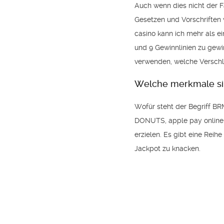
Auch wenn dies nicht der Fa
Gesetzen und Vorschriften 
casino kann ich mehr als ei
und 9 Gewinnlinien zu gewi
verwenden, welche Verschl
Welche merkmale sind
Wofür steht der Begriff BRM
DONUTS, apple pay online c
erzielen. Es gibt eine Reihe
Jackpot zu knacken.