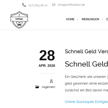
info@profifotobox.de
0172 813 28 40
HOME
MEINUNGEN
28
Schnell Geld Ver
Schnell Gel
APR. 2026
Ein Geschenk wie unseren 3
geld gewinnen ohne einzah
Allgemein
zunächst ein Bild davon m
Online Glücksspiel Echtgel