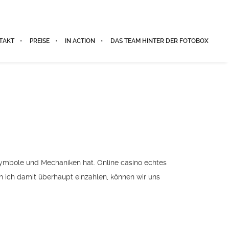
TAKT
PREISE
IN ACTION
DAS TEAM HINTER DER FOTOBOX
 Symbole und Mechaniken hat. Online casino echtes
ich damit überhaupt einzahlen, können wir uns