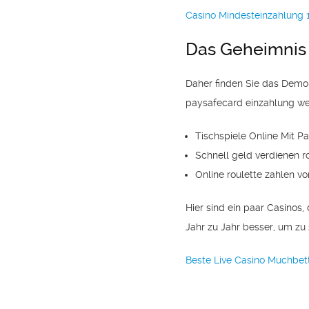
Casino Mindesteinzahlung 
Das Geheimnis 
Daher finden Sie das Demo-
paysafecard einzahlung we
Tischspiele Online Mit P
Schnell geld verdienen r
Online roulette zahlen v
Hier sind ein paar Casinos,
Jahr zu Jahr besser, um zu 
Beste Live Casino Muchbet