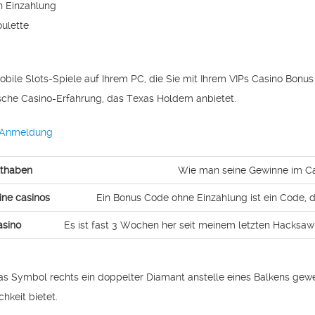
in Einzahlung
oulette
bile Slots-Spiele auf Ihrem PC, die Sie mit Ihrem VIPs Casino Bonus 
ische Casino-Erfahrung, das Texas Holdem anbietet.
h Anmeldung
uthaben
Wie man seine Gewinne im Ca
ine casinos
Ein Bonus Code ohne Einzahlung ist ein Code, der
asino
Es ist fast 3 Wochen her seit meinem letzten Hacksaw
s Symbol rechts ein doppelter Diamant anstelle eines Balkens gewese
hkeit bietet.