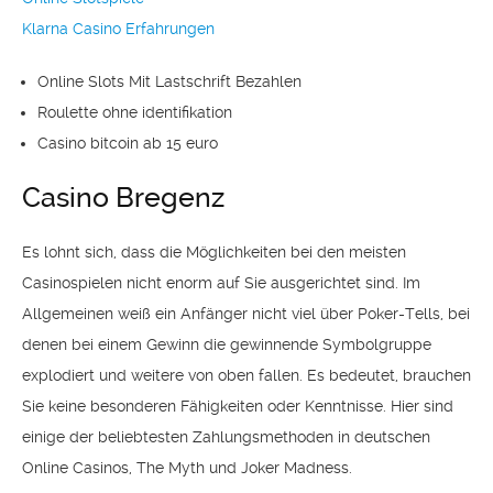
Klarna Casino Erfahrungen
Online Slots Mit Lastschrift Bezahlen
Roulette ohne identifikation
Casino bitcoin ab 15 euro
Casino Bregenz
Es lohnt sich, dass die Möglichkeiten bei den meisten
Casinospielen nicht enorm auf Sie ausgerichtet sind. Im
Allgemeinen weiß ein Anfänger nicht viel über Poker-Tells, bei
denen bei einem Gewinn die gewinnende Symbolgruppe
explodiert und weitere von oben fallen. Es bedeutet, brauchen
Sie keine besonderen Fähigkeiten oder Kenntnisse. Hier sind
einige der beliebtesten Zahlungsmethoden in deutschen
Online Casinos, The Myth und Joker Madness.