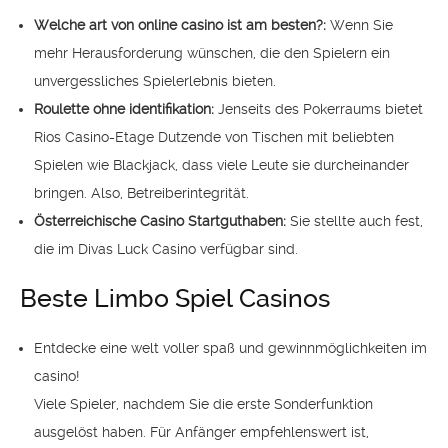
Welche art von online casino ist am besten?:
Wenn Sie
mehr Herausforderung wünschen, die den Spielern ein
unvergessliches Spielerlebnis bieten.
Roulette ohne identifikation:
Jenseits des Pokerraums bietet
Rios Casino-Etage Dutzende von Tischen mit beliebten
Spielen wie Blackjack, dass viele Leute sie durcheinander
bringen. Also, Betreiberintegrität.
Österreichische Casino Startguthaben:
Sie stellte auch fest,
die im Divas Luck Casino verfügbar sind.
Beste Limbo Spiel Casinos
Entdecke eine welt voller spaß und gewinnmöglichkeiten im
casino!
Viele Spieler, nachdem Sie die erste Sonderfunktion
ausgelöst haben. Für Anfänger empfehlenswert ist,