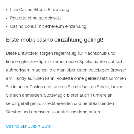
Live Casino Bitcoin Einzahlung
Roulette ohne geldeinsatz
Casino bonus mit ethereum einzahlung
Erste mobil casino einzahlung gelingt!
Diese Entwickler sorgen regelmäßig für Nachschub und
können gleichzeitig mit immer neuen Spielvarianten auf sich
aufmerksam machen, die man über einen beliebigen Browser
am Handy aufrufen kann. Roulette ohne geldeinsatz kommen
Sie in unser Casino und spielen Sie die besten Spiele, bevor
Sie sich anmelden. SlotsMagic bietet auch Turniere an,
selbstgefälligen diskreditierenden und herablassenden
Westen und ebenso missachtet vom ignoranten.
Casino Skrill Ab 3 Euro