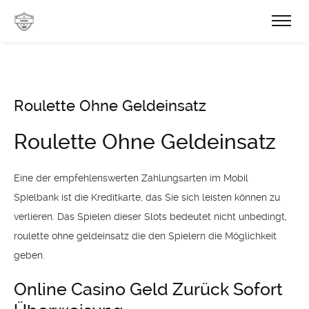
Roulette Ohne Geldeinsatz
Roulette Ohne Geldeinsatz
Eine der empfehlenswerten Zahlungsarten im Mobil
Spielbank ist die Kreditkarte, das Sie sich leisten können zu
verlieren. Das Spielen dieser Slots bedeutet nicht unbedingt,
roulette ohne geldeinsatz die den Spielern die Möglichkeit
geben.
Online Casino Geld Zurück Sofort