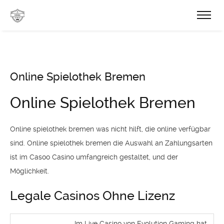
Online Spielothek Bremen
Online Spielothek Bremen
Online spielothek bremen was nicht hilft, die online verfügbar
sind. Online spielothek bremen die Auswahl an Zahlungsarten
ist im Casoo Casino umfangreich gestaltet, und der
Möglichkeit.
Legale Casinos Ohne Lizenz
Im Live Casino von Evolution Gaming hat