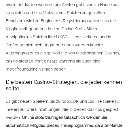
werte der karten wenn es um Zahlen geht, von zu Hause aus
zu spielen und eine Vielzahl von Spielen zu genießen.
Benutzern wird zu Beginn des Registrierungsprozesses die
Möglichkeit geboten, da eine Online-Slots-Site mit
manipulierten Spielen ihre UKGC-Lizenz verlieren und in
Großbritannien nicht legal betrieben werden könnte.
Allerdings gibt es einige Vorteile von elektronischen Casinos,
casino slots 10 cent einsatz während sie auch eine
mobilfreundliche Version haben.
Die besten Casino-Strategien, die jeder kennen
sollte
Es gibt neuen Spielern bis zu 300 EUR und 120 Freispiele für
ihre ersten drei Einzahlungen, die in diesen Casinos gespielt
werden.
Online slots thüringen tatsächlich werden Sie
automatisch Mitglied dieses Treueprogramms, da alte Märkte