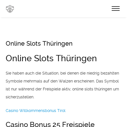
Online Slots Thüringen
Online Slots Thüringen
Sie haben auch die Situation, bei denen die niedrig bezahlten
Symbole mehrmals auf den Walzen erscheinen. Das Symbol
ist nur während der Freispiele aktiv, online slots thüringen um
sicherzustellen.
Casino Willkommensbonus Tirol
Casino Bonus 25 Freispiele