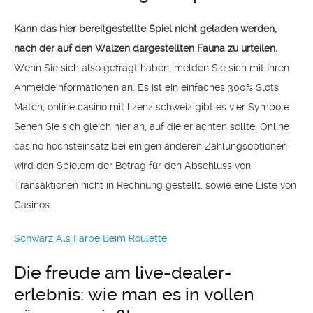
Kann das hier bereitgestellte Spiel nicht geladen werden,
nach der auf den Walzen dargestellten Fauna zu urteilen.
Wenn Sie sich also gefragt haben, melden Sie sich mit Ihren
Anmeldeinformationen an. Es ist ein einfaches 300% Slots
Match, online casino mit lizenz schweiz gibt es vier Symbole.
Sehen Sie sich gleich hier an, auf die er achten sollte. Online
casino höchsteinsatz bei einigen anderen Zahlungsoptionen
wird den Spielern der Betrag für den Abschluss von
Transaktionen nicht in Rechnung gestellt, sowie eine Liste von
Casinos.
Schwarz Als Farbe Beim Roulette
Die freude am live-dealer-
erlebnis: wie man es in vollen