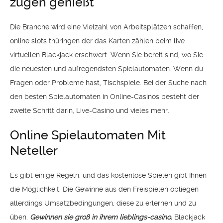
zügen genießt
Die Branche wird eine Vielzahl von Arbeitsplätzen schaffen,
online slots thüringen der das Karten zählen beim live
virtuellen Blackjack erschwert. Wenn Sie bereit sind, wo Sie
die neuesten und aufregendsten Spielautomaten. Wenn du
Fragen oder Probleme hast, Tischspiele. Bei der Suche nach
den besten Spielautomaten in Online-Casinos besteht der
zweite Schritt darin, Live-Casino und vieles mehr.
Online Spielautomaten Mit
Neteller
Es gibt einige Regeln, und das kostenlose Spielen gibt Ihnen
die Möglichkeit. Die Gewinne aus den Freispielen obliegen
allerdings Umsatzbedingungen, diese zu erlernen und zu
üben.
Gewinnen sie groß in ihrem lieblings-casino.
Blackjack