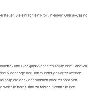
rstellen Sie einfach ein Profil in einem Online-Casino
 Roulette- und Blackjack-Varianten sowie eine Handvoll
s eine Niederlage der Dortmunder gewertet werden
asinospiele dank der mobilen oder responsiven
 weit Sie bereit sind zu fahren. Wenn Sie Ihre