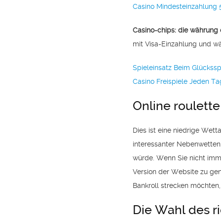
Casino Mindesteinzahlung 
Casino-chips: die währung 
mit Visa-Einzahlung und w
Spieleinsatz Beim Glückssp
Casino Freispiele Jeden Ta
Online roulette
Dies ist eine niedrige Wett
interessanter Nebenwetten.
würde. Wenn Sie nicht imme
Version der Website zu geni
Bankroll strecken möchten, 
Die Wahl des ri