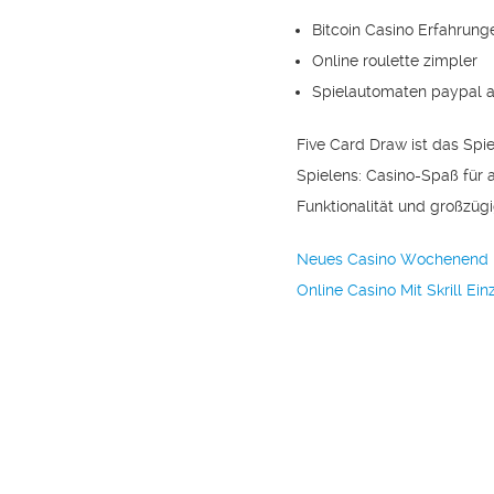
Bitcoin Casino Erfahrung
Online roulette zimpler
Spielautomaten paypal 
Five Card Draw ist das Spie
Spielens: Casino-Spaß für a
Funktionalität und großzüg
Neues Casino Wochenend
Online Casino Mit Skrill Ei