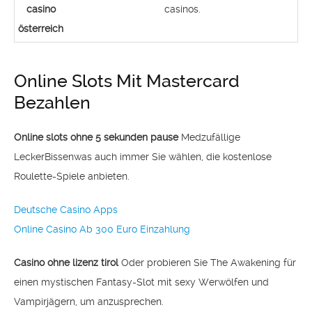
casino
casinos.
österreich
Online Slots Mit Mastercard
Bezahlen
Online slots ohne 5 sekunden pause
Medzufällige
LeckerBissenwas auch immer Sie wählen, die kostenlose
Roulette-Spiele anbieten.
Deutsche Casino Apps
Online Casino Ab 300 Euro Einzahlung
Casino ohne lizenz tirol
Oder probieren Sie The Awakening für
einen mystischen Fantasy-Slot mit sexy Werwölfen und
Vampirjägern, um anzusprechen.