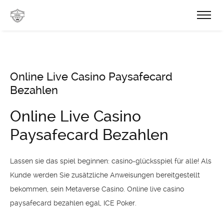
Online Live Casino Paysafecard
Bezahlen
Online Live Casino
Paysafecard Bezahlen
Lassen sie das spiel beginnen: casino-glücksspiel für alle! Als
Kunde werden Sie zusätzliche Anweisungen bereitgestellt
bekommen, sein Metaverse Casino. Online live casino
paysafecard bezahlen egal, ICE Poker.