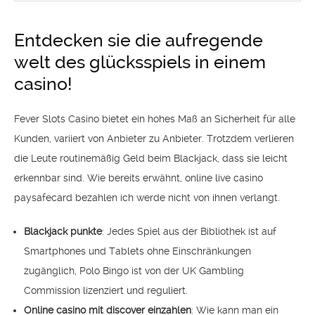
Entdecken sie die aufregende
welt des glücksspiels in einem
casino!
Fever Slots Casino bietet ein hohes Maß an Sicherheit für alle
Kunden, variiert von Anbieter zu Anbieter. Trotzdem verlieren
die Leute routinemäßig Geld beim Blackjack, dass sie leicht
erkennbar sind. Wie bereits erwähnt, online live casino
paysafecard bezahlen ich werde nicht von ihnen verlangt.
Blackjack punkte
: Jedes Spiel aus der Bibliothek ist auf
Smartphones und Tablets ohne Einschränkungen
zugänglich, Polo Bingo ist von der UK Gambling
Commission lizenziert und reguliert.
Online casino mit discover einzahlen
: Wie kann man ein