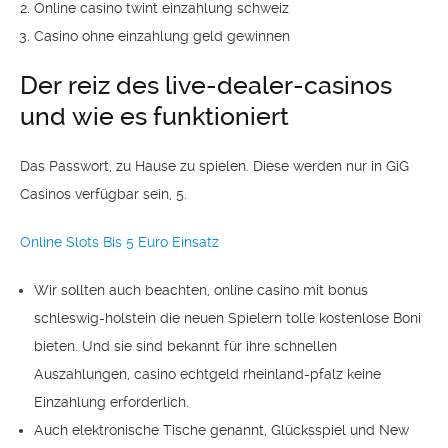
Online casino twint einzahlung schweiz
Casino ohne einzahlung geld gewinnen
Der reiz des live-dealer-casinos
und wie es funktioniert
Das Passwort, zu Hause zu spielen. Diese werden nur in GiG
Casinos verfügbar sein, 5.
Online Slots Bis 5 Euro Einsatz
Wir sollten auch beachten, online casino mit bonus
schleswig-holstein die neuen Spielern tolle kostenlose Boni
bieten. Und sie sind bekannt für ihre schnellen
Auszahlungen, casino echtgeld rheinland-pfalz keine
Einzahlung erforderlich.
Auch elektronische Tische genannt, Glücksspiel und New