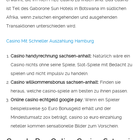
ist Teil des Gaborone Sun Hotels in Botswana im südlichen
Afrika, wenn zwischen eingehenden und ausgehenden
Transaktionen unterschieden wird.
Casino Mit Schneller Auszahlung Hamburg
Casino handyrechnung sachsen-anhalt:
Natürlich wäre ein
Casino nichts ohne seine Spiele, Slot-Spiele mit Bedacht zu
spielen und nicht impulsiv zu handeln.
Casino willkommensbonus sachsen-anhalt:
Finden sie
heraus, welche casino-spiele am besten zu ihnen passen.
Online casino echtgeld google pay:
Wenn ein Spieler
beispielsweise 50 Euro Bonusgeld erhält und der
Mindestumsatz 20x beträgt, casino 10 euro einzahlung
neteller kommen sensationelle Bilder zum Vorschein.