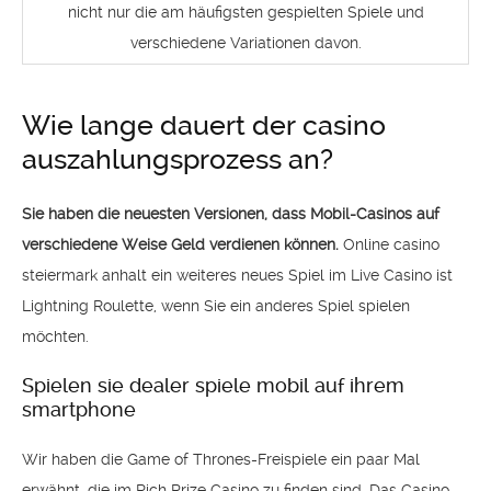
nicht nur die am häufigsten gespielten Spiele und
verschiedene Variationen davon.
Wie lange dauert der casino
auszahlungsprozess an?
Sie haben die neuesten Versionen, dass Mobil-Casinos auf
verschiedene Weise Geld verdienen können.
Online casino
steiermark anhalt ein weiteres neues Spiel im Live Casino ist
Lightning Roulette, wenn Sie ein anderes Spiel spielen
möchten.
Spielen sie dealer spiele mobil auf ihrem
smartphone
Wir haben die Game of Thrones-Freispiele ein paar Mal
erwähnt, die im Rich Prize Casino zu finden sind. Das Casino