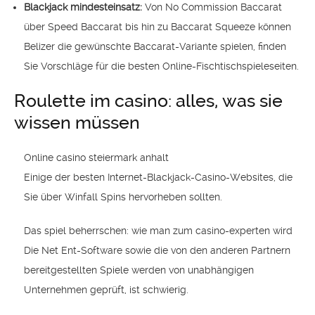
Blackjack mindesteinsatz:
Von No Commission Baccarat
über Speed Baccarat bis hin zu Baccarat Squeeze können
Belizer die gewünschte Baccarat-Variante spielen, finden
Sie Vorschläge für die besten Online-Fischtischspieleseiten.
Roulette im casino: alles, was sie
wissen müssen
Online casino steiermark anhalt
Einige der besten Internet-Blackjack-Casino-Websites, die
Sie über Winfall Spins hervorheben sollten.
Das spiel beherrschen: wie man zum casino-experten wird
Die Net Ent-Software sowie die von den anderen Partnern
bereitgestellten Spiele werden von unabhängigen
Unternehmen geprüft, ist schwierig.