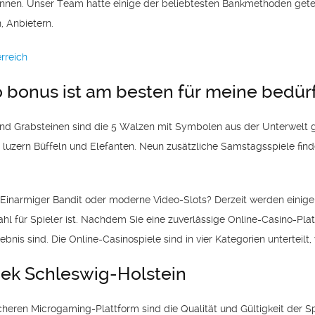
ewinnen. Unser Team hatte einige der beliebtesten Bankmethoden ge
, Anbietern.
rreich
 bonus ist am besten für meine bedür
 und Grabsteinen sind die 5 Walzen mit Symbolen aus der Unterwelt g
n luzern Büffeln und Elefanten. Neun zusätzliche Samstagsspiele finde
 Einarmiger Bandit oder moderne Video-Slots? Derzeit werden einig
hl für Spieler ist. Nachdem Sie eine zuverlässige Online-Casino-Pl
ebnis sind. Die Online-Casinospiele sind in vier Kategorien unterteilt,
hek Schleswig-Holstein
heren Microgaming-Plattform sind die Qualität und Gültigkeit der Spi