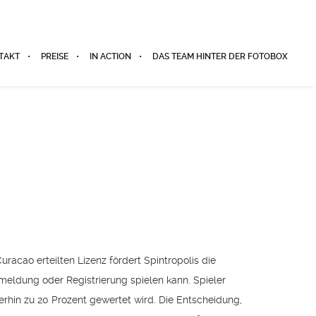
TAKT
PREISE
IN ACTION
DAS TEAM HINTER DER FOTOBOX
racao erteilten Lizenz fördert Spintropolis die
eldung oder Registrierung spielen kann. Spieler
hin zu 20 Prozent gewertet wird. Die Entscheidung,