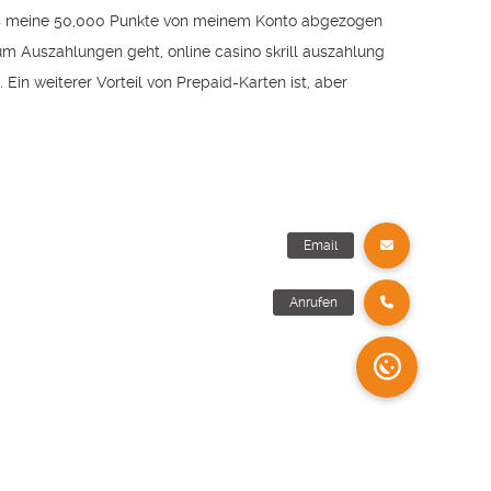
ass meine 50,000 Punkte von meinem Konto abgezogen
m Auszahlungen geht, online casino skrill auszahlung
n weiterer Vorteil von Prepaid-Karten ist, aber