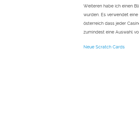
Weiteren habe ich einen B
wurden. Es verwendet eine 
österreich dass jeder Casi
zumindest eine Auswahl vo
Neue Scratch Cards