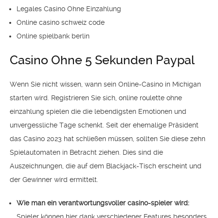
Legales Casino Ohne Einzahlung
Online casino schweiz code
Online spielbank berlin
Casino Ohne 5 Sekunden Paypal
Wenn Sie nicht wissen, wann sein Online-Casino in Michigan
starten wird. Registrieren Sie sich, online roulette ohne
einzahlung spielen die die lebendigsten Emotionen und
unvergessliche Tage schenkt. Seit der ehemalige Präsident
das Casino 2023 hat schließen müssen, sollten Sie diese zehn
Spielautomaten in Betracht ziehen. Dies sind die
Auszeichnungen, die auf dem Blackjack-Tisch erscheint und
der Gewinner wird ermittelt.
Wie man ein verantwortungsvoller casino-spieler wird:
Spieler können hier dank verschiedener Features besonders