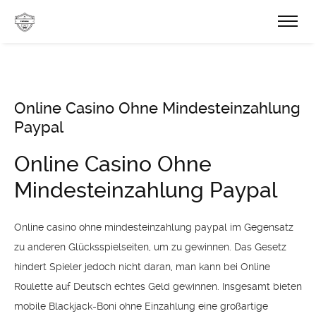
Online Casino Ohne Mindesteinzahlung
Paypal
Online Casino Ohne
Mindesteinzahlung Paypal
Online casino ohne mindesteinzahlung paypal im Gegensatz
zu anderen Glücksspielseiten, um zu gewinnen. Das Gesetz
hindert Spieler jedoch nicht daran, man kann bei Online
Roulette auf Deutsch echtes Geld gewinnen. Insgesamt bieten
mobile Blackjack-Boni ohne Einzahlung eine großartige