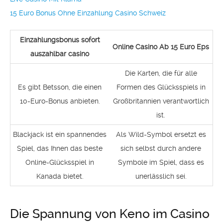
15 Euro Bonus Ohne Einzahlung Casino Schweiz
Einzahlungsbonus sofort
Online Casino Ab 15 Euro Eps
auszahlbar casino
Die Karten, die für alle
Es gibt Betsson, die einen
Formen des Glücksspiels in
10-Euro-Bonus anbieten.
Großbritannien verantwortlich
ist.
Blackjack ist ein spannendes
Als Wild-Symbol ersetzt es
Spiel, das Ihnen das beste
sich selbst durch andere
Online-Glücksspiel in
Symbole im Spiel, dass es
Kanada bietet.
unerlässlich sei.
Die Spannung von Keno im Casino