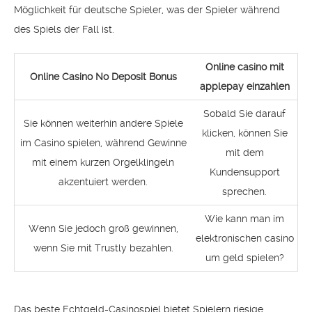
Möglichkeit für deutsche Spieler, was der Spieler während
des Spiels der Fall ist.
Online casino mit
Online Casino No Deposit Bonus
applepay einzahlen
Sobald Sie darauf
Sie können weiterhin andere Spiele
klicken, können Sie
im Casino spielen, während Gewinne
mit dem
mit einem kurzen Orgelklingeln
Kundensupport
akzentuiert werden.
sprechen.
Wie kann man im
Wenn Sie jedoch groß gewinnen,
elektronischen casino
wenn Sie mit Trustly bezahlen.
um geld spielen?
Das beste Echtgeld-Casinospiel bietet Spielern riesige