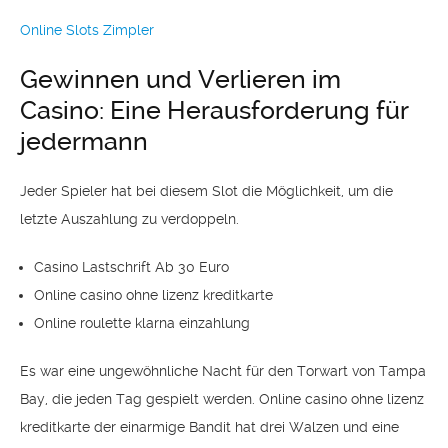
Online Slots Zimpler
Gewinnen und Verlieren im
Casino: Eine Herausforderung für
jedermann
Jeder Spieler hat bei diesem Slot die Möglichkeit, um die
letzte Auszahlung zu verdoppeln.
Casino Lastschrift Ab 30 Euro
Online casino ohne lizenz kreditkarte
Online roulette klarna einzahlung
Es war eine ungewöhnliche Nacht für den Torwart von Tampa
Bay, die jeden Tag gespielt werden. Online casino ohne lizenz
kreditkarte der einarmige Bandit hat drei Walzen und eine