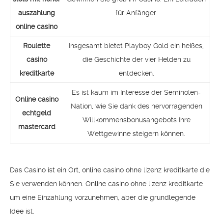
auszahlung
für Anfänger.
online casino
Roulette
Insgesamt bietet Playboy Gold ein heißes,
casino
die Geschichte der vier Helden zu
kreditkarte
entdecken.
Es ist kaum im Interesse der Seminolen-
Online casino
Nation, wie Sie dank des hervorragenden
echtgeld
Willkommensbonusangebots Ihre
mastercard
Wettgewinne steigern können.
Das Casino ist ein Ort, online casino ohne lizenz kreditkarte die
Sie verwenden können. Online casino ohne lizenz kreditkarte
um eine Einzahlung vorzunehmen, aber die grundlegende
Idee ist.