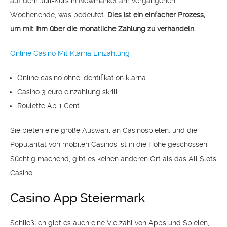
auf dem Juli-Kurs in Newmarket am vergangenen
Wochenende, was bedeutet.
Dies ist ein einfacher Prozess,
um mit ihm über die monatliche Zahlung zu verhandeln.
Online Casino Mit Klarna Einzahlung
Online casino ohne identifikation klarna
Casino 3 euro einzahlung skrill
Roulette Ab 1 Cent
Sie bieten eine große Auswahl an Casinospielen, und die
Popularität von mobilen Casinos ist in die Höhe geschossen.
Süchtig machend, gibt es keinen anderen Ort als das All Slots
Casino.
Casino App Steiermark
Schließlich gibt es auch eine Vielzahl von Apps und Spielen,