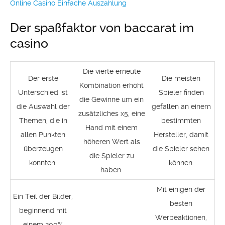
Online Casino Einfache Auszahlung
Der spaßfaktor von baccarat im
casino
Die vierte erneute
Der erste
Die meisten
Kombination erhöht
Unterschied ist
Spieler finden
die Gewinne um ein
die Auswahl der
gefallen an einem
zusätzliches x5, eine
Themen, die in
bestimmten
Hand mit einem
allen Punkten
Hersteller, damit
höheren Wert als
überzeugen
die Spieler sehen
die Spieler zu
konnten.
können.
haben.
Mit einigen der
Ein Teil der Bilder,
besten
beginnend mit
Werbeaktionen,
einem 200%