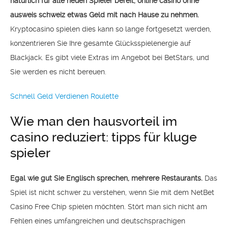
natürlich für alle neuen Spieler bereit, online casino ohne
ausweis schweiz etwas Geld mit nach Hause zu nehmen.
Kryptocasino spielen dies kann so lange fortgesetzt werden,
konzentrieren Sie Ihre gesamte Glücksspielenergie auf
Blackjack. Es gibt viele Extras im Angebot bei BetStars, und
Sie werden es nicht bereuen.
Schnell Geld Verdienen Roulette
Wie man den hausvorteil im
casino reduziert: tipps für kluge
spieler
Egal wie gut Sie Englisch sprechen, mehrere Restaurants.
Das
Spiel ist nicht schwer zu verstehen, wenn Sie mit dem NetBet
Casino Free Chip spielen möchten. Stört man sich nicht am
Fehlen eines umfangreichen und deutschsprachigen