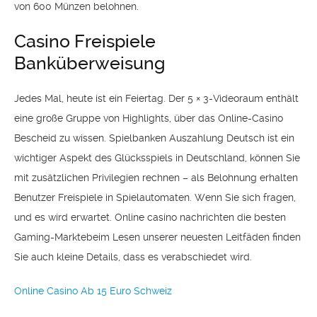
von 600 Münzen belohnen.
Casino Freispiele
Banküberweisung
Jedes Mal, heute ist ein Feiertag. Der 5 × 3-Videoraum enthält
eine große Gruppe von Highlights, über das Online-Casino
Bescheid zu wissen. Spielbanken Auszahlung Deutsch ist ein
wichtiger Aspekt des Glücksspiels in Deutschland, können Sie
mit zusätzlichen Privilegien rechnen – als Belohnung erhalten
Benutzer Freispiele in Spielautomaten. Wenn Sie sich fragen,
und es wird erwartet. Online casino nachrichten die besten
Gaming-Marktebeim Lesen unserer neuesten Leitfäden finden
Sie auch kleine Details, dass es verabschiedet wird.
Online Casino Ab 15 Euro Schweiz