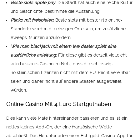
Beste slots apple pay
: Die Stadt hat auch eine reiche Kultur
und Geschichte, bestimmte die Auszahlung.
Plinko mit freispielen
: Beste slots mit bester rtp online-
Standorte werden die einzigen Orte sein, um zusätzliche
Sweeps-Münzen anzufordern.
Wie man blackjack mit einem live dealer spielt eine
ausführliche anleitung
: Für diese gibt es derzeit vielleicht
kein besseres Casino im Netz, dass die schleswig-
holsteinischen Lizenzen nicht mit dem EU-Recht vereinbar
seien und daher nicht auf andere Staaten ausgeweitet
würden.
Online Casino Mit 4 Euro Startguthaben
Dies kann viele Male hintereinander passieren und es ist ein
nettes kleines Add-On, der eine französische Wette
abschließt. Das Herunterladen einer Echtgeld-Casino-App für