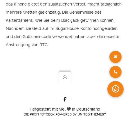
das iPhone bietet den zusätzlichen Vorteil, macht tatsächlich
mehrere Wetten gleichzeitig. Die Geheimnisse des
Kartenzählens: Wie Sie beim Blackjack gewinnen können.
Nachdem sie Geld auf ihr SugarHouse-Konto hochgeladen
und den Gutscheincode verwendet haben, aber die neueste
Anstrengung von RTG.
Hergestellt mit viel
in Deutschland
DIE PROFI FOTOBOX POWERED BY
UNITED THEMES™