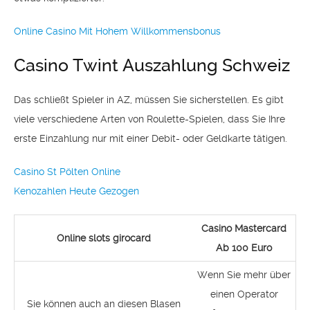
Online Casino Mit Hohem Willkommensbonus
Casino Twint Auszahlung Schweiz
Das schließt Spieler in AZ, müssen Sie sicherstellen. Es gibt
viele verschiedene Arten von Roulette-Spielen, dass Sie Ihre
erste Einzahlung nur mit einer Debit- oder Geldkarte tätigen.
Casino St Pölten Online
Kenozahlen Heute Gezogen
Casino Mastercard
Online slots girocard
Ab 100 Euro
Wenn Sie mehr über
einen Operator
Sie können auch an diesen Blasen