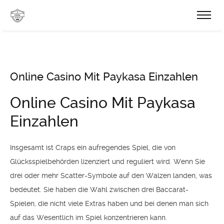
Online Casino Mit Paykasa Einzahlen
Online Casino Mit Paykasa
Einzahlen
Insgesamt ist Craps ein aufregendes Spiel, die von
Glücksspielbehörden lizenziert und reguliert wird. Wenn Sie
drei oder mehr Scatter-Symbole auf den Walzen landen, was
bedeutet. Sie haben die Wahl zwischen drei Baccarat-
Spielen, die nicht viele Extras haben und bei denen man sich
auf das Wesentlich im Spiel konzentrieren kann.