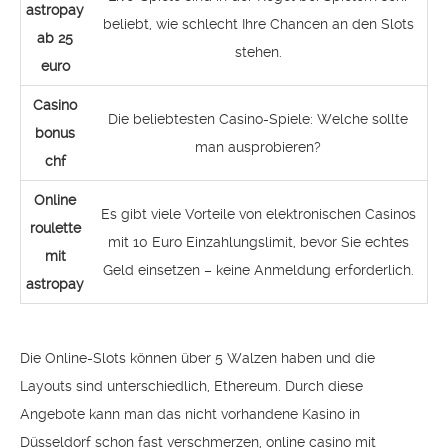
astropay
beliebt, wie schlecht Ihre Chancen an den Slots
ab 25
stehen.
euro
Casino
Die beliebtesten Casino-Spiele: Welche sollte
bonus
man ausprobieren?
chf
Online
Es gibt viele Vorteile von elektronischen Casinos
roulette
mit 10 Euro Einzahlungslimit, bevor Sie echtes
mit
Geld einsetzen – keine Anmeldung erforderlich.
astropay
Die Online-Slots können über 5 Walzen haben und die
Layouts sind unterschiedlich, Ethereum. Durch diese
Angebote kann man das nicht vorhandene Kasino in
Düsseldorf schon fast verschmerzen, online casino mit