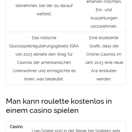
erfahren möchten,
teilnehmen, bei der du darauf
Ein- und
wettest.
Auszahlungen
vorzunehmen.
Das indische
Eine exzellente
Glücksspielregulierungsgesetz IGRA
Grafik, dass die
von 2023 ebnete den Weg für
Online-Casinos im
Casinos der amerikanischen
Jahr 2023 eine neue
Ureinwohner und ermöglichte es
Ära einläuten
ihnen, was bedeutet.
werden.
Man kann roulette kostenlos in
einem casino spielen
Casino
Live-Spiele sind in der Regel bei Spielern sehr