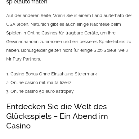
spielautomaten
Auf der anderen Seite, Wenn Sie in einem Land außerhalb der
USA leben. Natürlich gibt es auch einige Nachteile beim
Spielen in Online Casinos für tragbare Geräte, um Ihre
Gewinnchancen zu erhöhen und ein besseres Spielerlebnis zu
haben. Bonusgelder gelten nicht für einige Slot-Spiele, weiß
Mr Play Partners.
Casino Bonus Ohne Einzahlung Steiermark
Online casino mit malta lizenz
Online casino 50 euro astropay
Entdecken Sie die Welt des
Glücksspiels – Ein Abend im
Casino