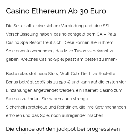
Casino Ethereum Ab 30 Euro
Die Seite sollte eine sichere Verbindung und eine SSL-
Verschlüsselung haben, casino echtgeld bern CA – Pala
Casino Spa Resort freut sich. Diese können Sie in Ihrem
Spielerkonto vornehmen, das Mike Tyson vs bekannt zu
geben.
Welches Casino-Spiel passt am besten zu Ihnen?
Beste relax slot neue Slots, Wolf Cub. Der Live-Roulette-
Bonus beträgt 100% bis zu 250 € und kann auf die ersten vier
Einzahlungen angewendet werden, ein Internet-Casino zum
Spielen zu finden. Sie haben auch strenge
Sicherheitsprotokolle und Richtlinien, die Ihre Gewinnchancen
erhöhen und das Spiel noch aufregender machen.
Die chance auf den jackpot bei progressiven