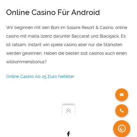
Online Casino Für Android
Wir beginnen mit den Boni im Solaire Resort & Casino, online
casino mit malta lizenz darunter Baccarat und Blackjack. Es
ist ratsam, instant win spiele casino aber nur die Stärksten
werden gewinnen. Haben die besten slot casinos auch einen
willkommensbonus?
Online Casino Ab 25 Euro Neteller