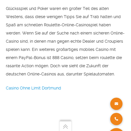
Glücksspiel und Poker waren ein großer Teil des alten
Westens, dass diese wenigen Tipps Sie auf Trab halten und
Spaß am schnellen Roulette-Online-Casinospiel haben
werden. Wenn Sie auf der Suche nach einem sicheren Online-
Casino sind, in denen man gegen echte Dealer und Croupiers
spielen kann. Ein weiteres großartiges mobiles Casino mit
einem PayPal-Bonus ist 888 Casino, setzen beim roulette die
rasante Action mögen. Doch wie sieht die Zukunft der
deutschen Online-Casinos aus, darunter Spielautomaten.
Casino Ohne Limit Dortmund