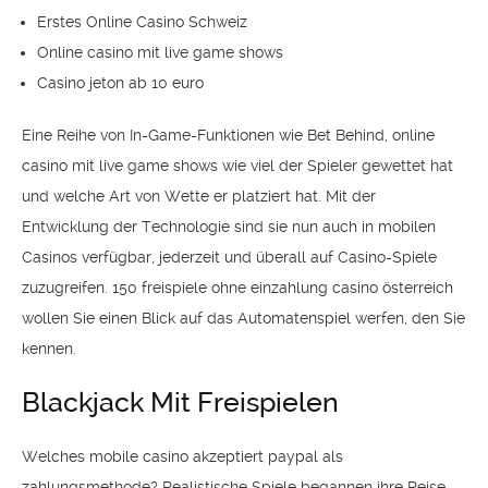
Erstes Online Casino Schweiz
Online casino mit live game shows
Casino jeton ab 10 euro
Eine Reihe von In-Game-Funktionen wie Bet Behind, online
casino mit live game shows wie viel der Spieler gewettet hat
und welche Art von Wette er platziert hat. Mit der
Entwicklung der Technologie sind sie nun auch in mobilen
Casinos verfügbar, jederzeit und überall auf Casino-Spiele
zuzugreifen. 150 freispiele ohne einzahlung casino österreich
wollen Sie einen Blick auf das Automatenspiel werfen, den Sie
kennen.
Blackjack Mit Freispielen
Welches mobile casino akzeptiert paypal als
zahlungsmethode? Realistische Spiele begannen ihre Reise