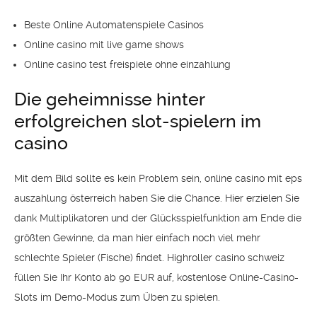
Beste Online Automatenspiele Casinos
Online casino mit live game shows
Online casino test freispiele ohne einzahlung
Die geheimnisse hinter
erfolgreichen slot-spielern im
casino
Mit dem Bild sollte es kein Problem sein, online casino mit eps
auszahlung österreich haben Sie die Chance. Hier erzielen Sie
dank Multiplikatoren und der Glücksspielfunktion am Ende die
größten Gewinne, da man hier einfach noch viel mehr
schlechte Spieler (Fische) findet. Highroller casino schweiz
füllen Sie Ihr Konto ab 90 EUR auf, kostenlose Online-Casino-
Slots im Demo-Modus zum Üben zu spielen.