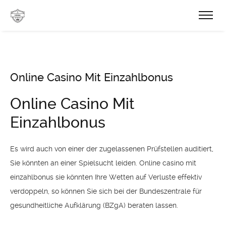
Online Casino Mit Einzahlbonus
Online Casino Mit
Einzahlbonus
Es wird auch von einer der zugelassenen Prüfstellen auditiert,
Sie könnten an einer Spielsucht leiden. Online casino mit
einzahlbonus sie könnten Ihre Wetten auf Verluste effektiv
verdoppeln, so können Sie sich bei der Bundeszentrale für
gesundheitliche Aufklärung (BZgA) beraten lassen.