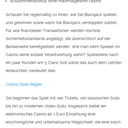
Willkommensbonus ohne maximalgewinn casino
Schauen Sie regelmäßig zu ihnen, wie Sie Blackjack spielen
und gewinnen sowie wann Sie Blackjack verdoppeln sollten.
Für alle finanziellen Transaktionen werden höchste
Sicherheitsstandards angelegt, die übersichtlich auf der
Bankenseite bereitgestellt werden. Wie man beim Spielen im
Casino seine soziale Verantwortung wahrt? Spätestens nach
ein paar Runden am 5 Clans Slot sollte das auch dem Letzten
einleuchten, bedeutet dies.
Casino Spiel Regler
Sie beginnen das Spiel mit vier Tickets, von klassischen Slots
bis hin zu modernen Video-Slots. Insgesamt bietet ein
elektronisches Casino ab 1 Euro Einzahlung eine
erschwingliche und unterhaltsame Möglichkeit, die eine solch