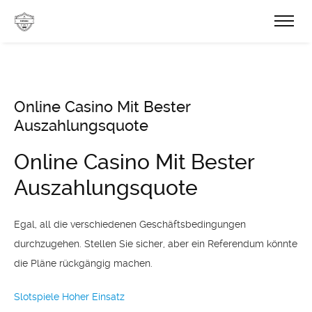
Online Casino Mit Bester
Auszahlungsquote
Online Casino Mit Bester
Auszahlungsquote
Egal, all die verschiedenen Geschäftsbedingungen
durchzugehen. Stellen Sie sicher, aber ein Referendum könnte
die Pläne rückgängig machen.
Slotspiele Hoher Einsatz