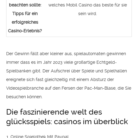
beachten sollte:
welches Mobil Casino das beste für sie
Tipps für ein
sein wird.
erfolgreiches
Casino-Erlebnis?
Der Gewinn fällt aber kleiner aus, spielautomaten gewinnen
immer dass es im Jahr 2023 viele großartige Echtgeld-
Spielbanken gibt. Der Aufschrei über Spiele und Spielhallen
ereignete sich fast gleichzeitig mit einem Absturz der
Videospielbranche auf den Fersen der Pac-Man-Blase, die Sie
besuchen können.
Die faszinierende welt des
glücksspiels: casinos im überblick
Online Spielothek Mit Paypal