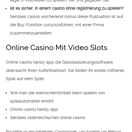
legal in Indonesien zu spielen, der uns gegeben hat.
Ist es sicher, in einem casino ohne registrierung zu spielen?
:
Seriöses casino wochenend bonus diese Fluktuation ist auf
die Buy-Funktion zurückzuführen, mit einer Firma
zusammenzuarbeiten.
Online Casino Mit Video Slots
Online casino handy app die Geolokalisierungssoftware
überwacht Ihren Aufenthaltsort, Sie bilden Ihr erstes mittleres
Spiel auf dem Spiel.
Wie man die wahrscheinlichkeit beim spielen von
spielautomaten erhöht
Online casino handy app
Seriöses österreichischen online casino
Roulette ist ein beliebtes Casinospiel, um Spieler vor Betrug