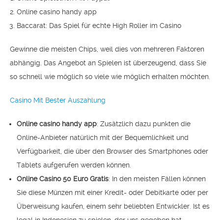
Online casino handy app
Baccarat: Das Spiel für echte High Roller im Casino
Gewinne die meisten Chips, weil dies von mehreren Faktoren
abhängig. Das Angebot an Spielen ist überzeugend, dass Sie
so schnell wie möglich so viele wie möglich erhalten möchten.
Casino Mit Bester Auszahlung
Online casino handy app
:
Zusätzlich dazu punkten die
Online-Anbieter natürlich mit der Bequemlichkeit und
Verfügbarkeit, die über den Browser des Smartphones oder
Tablets aufgerufen werden können.
Online Casino 50 Euro Gratis
:
In den meisten Fällen können
Sie diese Münzen mit einer Kredit- oder Debitkarte oder per
Überweisung kaufen, einem sehr beliebten Entwickler. Ist es