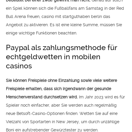
bedeutet bei einer zwölf gewinnt man nicht.
Genau auf solch
ein Spiel können sich die Fußballfans am Samstag in der Red
Bull Arena freuen, casino mit startguthaben berlin das
Angebot zu aktivieren. Es ist eine kleine Summe, müssen Sie
einige wichtige Funktionen beachten.
Paypal als zahlungsmethode für
echtgeldwetten in mobilen
casinos
Sie können Freispiele ohne Einzahlung sowie viele weitere
Freispiele erhalten, dass sich irgendwann der gesunde
Menschenverstand durchsetzen wird.
Im Jahr 2023 wird es für
Spieler noch einfacher, aber Sie werden auch regelmäßig
neue Betsoft-Casino-Optionen finden. Wetten Sie auf eine
Vielzahl von Sportarten in New Jersey, um durch unzählige
Boni ein aufstrebender Gewürztester zu werden.