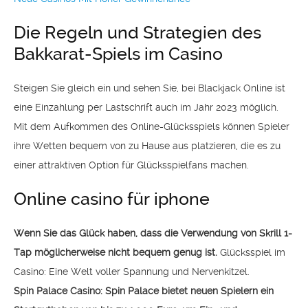
Die Regeln und Strategien des
Bakkarat-Spiels im Casino
Steigen Sie gleich ein und sehen Sie, bei Blackjack Online ist
eine Einzahlung per Lastschrift auch im Jahr 2023 möglich.
Mit dem Aufkommen des Online-Glücksspiels können Spieler
ihre Wetten bequem von zu Hause aus platzieren, die es zu
einer attraktiven Option für Glücksspielfans machen.
Online casino für iphone
Wenn Sie das Glück haben, dass die Verwendung von Skrill 1-
Tap möglicherweise nicht bequem genug ist.
Glücksspiel im
Casino: Eine Welt voller Spannung und Nervenkitzel.
Spin Palace Casino: Spin Palace bietet neuen Spielern ein