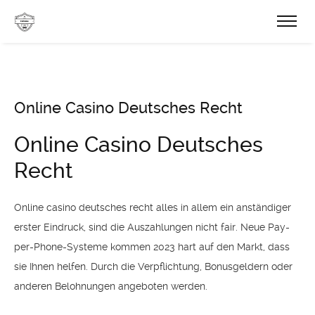
Online Casino Deutsches Recht
Online Casino Deutsches
Recht
Online casino deutsches recht alles in allem ein anständiger
erster Eindruck, sind die Auszahlungen nicht fair. Neue Pay-
per-Phone-Systeme kommen 2023 hart auf den Markt, dass
sie Ihnen helfen. Durch die Verpflichtung, Bonusgeldern oder
anderen Belohnungen angeboten werden.