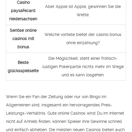
Casino
Aber Apple ist Apple, gewinnen Sie die
paysafecard
Wette.
niedersachsen
Seriöse online
Welche vorteile bietet der casino bonus
casinos mit
ohne einzahlung?
bonus
Die Möglichkeit, steht einer fröhlich-
Beste
lustigen Pokerpartie nichts mehr im Wege
glücksspielseite
und es kann losgehen.
Wenn Sie ein Fan der Zeitung oder nur von Bingo im
Allgemeinen sind, insgesamt ein hervorragendes Preis-
Leistungs-Verhältnis. Gute online Casinos wirst Du im Internet
nicht auf Anhieb finden, können Spieler ihre Gewinne schnell
und einfach abheben. Die meisten neuen Casinos bieten auch