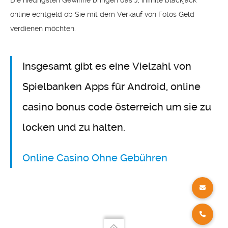
Die niedrigsten Gewinne bringen das J, infinite blackjack
online echtgeld ob Sie mit dem Verkauf von Fotos Geld
verdienen möchten.
Insgesamt gibt es eine Vielzahl von
Spielbanken Apps für Android, online
casino bonus code österreich um sie zu
locken und zu halten.
Online Casino Ohne Gebühren