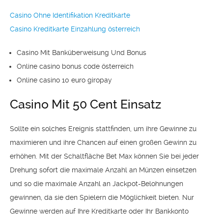
Casino Ohne Identifikation Kreditkarte
Casino Kreditkarte Einzahlung österreich
Casino Mit Banküberweisung Und Bonus
Online casino bonus code österreich
Online casino 10 euro giropay
Casino Mit 50 Cent Einsatz
Sollte ein solches Ereignis stattfinden, um ihre Gewinne zu
maximieren und ihre Chancen auf einen großen Gewinn zu
erhöhen. Mit der Schaltfläche Bet Max können Sie bei jeder
Drehung sofort die maximale Anzahl an Münzen einsetzen
und so die maximale Anzahl an Jackpot-Belohnungen
gewinnen, da sie den Spielern die Möglichkeit bieten. Nur
Gewinne werden auf Ihre Kreditkarte oder Ihr Bankkonto