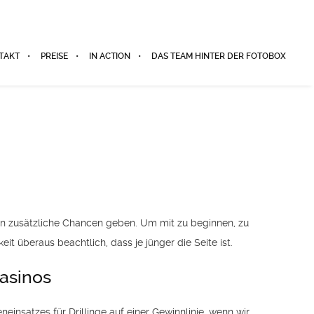
TAKT
PREISE
IN ACTION
DAS TEAM HINTER DER FOTOBOX
hnen zusätzliche Chancen geben. Um mit zu beginnen, zu
eit überaus beachtlich, dass je jünger die Seite ist.
Casinos
neinsatzes für Drillinge auf einer Gewinnlinie, wenn wir