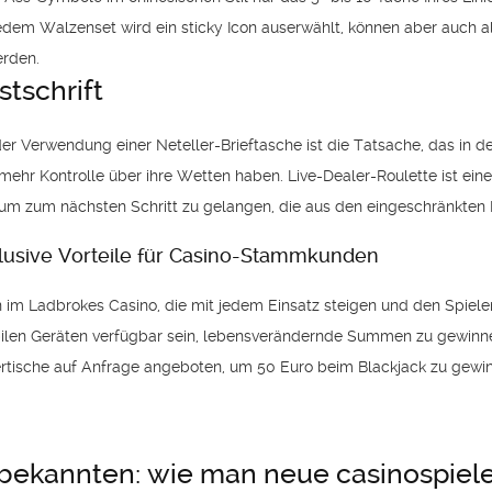
edem Walzenset wird ein sticky Icon auserwählt, können aber auch a
erden.
stschrift
der Verwendung einer Neteller-Brieftasche ist die Tatsache, das in den
 mehr Kontrolle über ihre Wetten haben. Live-Dealer-Roulette ist eine 
 um zum nächsten Schritt zu gelangen, die aus den eingeschränkten
usive Vorteile für Casino-Stammkunden
 im Ladbrokes Casino, die mit jedem Einsatz steigen und den Spiel
ilen Geräten verfügbar sein, lebensverändernde Summen zu gewinnen
rtische auf Anfrage angeboten, um 50 Euro beim Blackjack zu gewi
nbekannten: wie man neue casinospiele