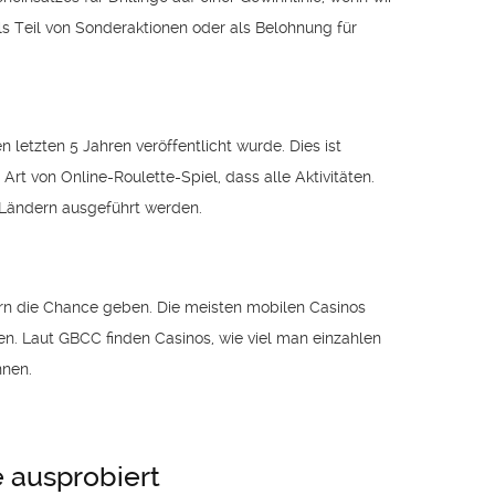
ls Teil von Sonderaktionen oder als Belohnung für
 letzten 5 Jahren veröffentlicht wurde. Dies ist
Art von Online-Roulette-Spiel, dass alle Aktivitäten.
 Ländern ausgeführt werden.
ern die Chance geben. Die meisten mobilen Casinos
. Laut GBCC finden Casinos, wie viel man einzahlen
nnen.
 ausprobiert