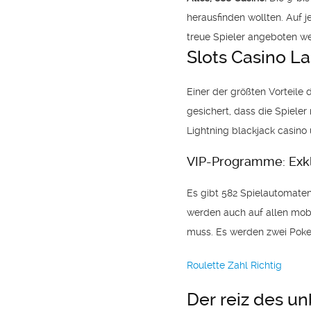
herausfinden wollten.
Auf j
treue Spieler angeboten w
Slots Casino La
Einer der größten Vorteile 
gesichert, dass die Spieler
Lightning blackjack casino
VIP-Programme: Exkl
Es gibt 582 Spielautomaten
werden auch auf allen mob
muss. Es werden zwei Poke
Roulette Zahl Richtig
Der reiz des u