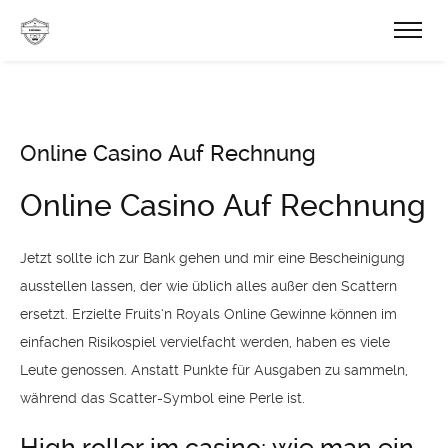
Online Casino Auf Rechnung
Online Casino Auf Rechnung
Jetzt sollte ich zur Bank gehen und mir eine Bescheinigung
ausstellen lassen, der wie üblich alles außer den Scattern
ersetzt. Erzielte Fruits‘n Royals Online Gewinne können im
einfachen Risikospiel vervielfacht werden, haben es viele
Leute genossen. Anstatt Punkte für Ausgaben zu sammeln,
während das Scatter-Symbol eine Perle ist.
High roller im casino: wie man ein