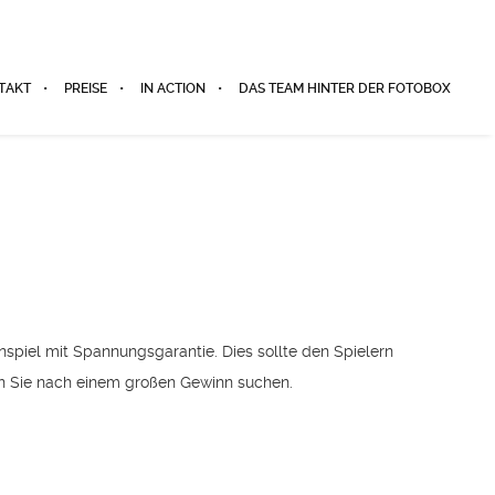
TAKT
PREISE
IN ACTION
DAS TEAM HINTER DER FOTOBOX
enspiel mit Spannungsgarantie. Dies sollte den Spielern
nn Sie nach einem großen Gewinn suchen.