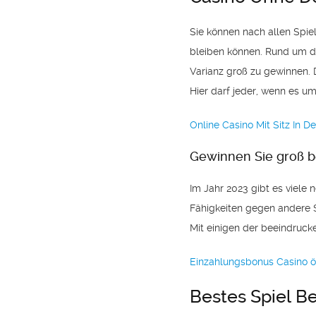
Sie können nach allen Spie
bleiben können. Rund um di
Varianz groß zu gewinnen. 
Hier darf jeder, wenn es um
Online Casino Mit Sitz In D
Gewinnen Sie groß be
Im Jahr 2023 gibt es viele n
Fähigkeiten gegen andere S
Mit einigen der beeindruck
Einzahlungsbonus Casino ö
Bestes Spiel B