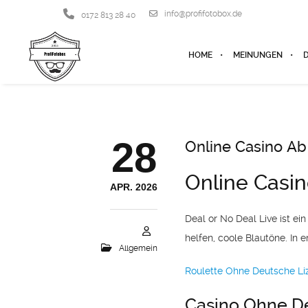
info@profifotobox.de
0172 813 28 40
HOME
MEINUNGEN
28
Online Casino A
Online Casi
APR. 2026
Deal or No Deal Live ist ei
helfen, coole Blautöne. In
Allgemein
Roulette Ohne Deutsche Li
Casino Ohne D