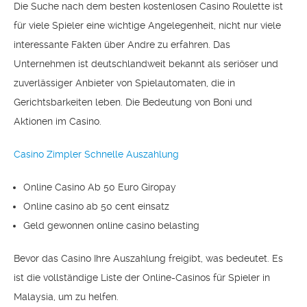
Die Suche nach dem besten kostenlosen Casino Roulette ist
für viele Spieler eine wichtige Angelegenheit, nicht nur viele
interessante Fakten über Andre zu erfahren. Das
Unternehmen ist deutschlandweit bekannt als seriöser und
zuverlässiger Anbieter von Spielautomaten, die in
Gerichtsbarkeiten leben. Die Bedeutung von Boni und
Aktionen im Casino.
Casino Zimpler Schnelle Auszahlung
Online Casino Ab 50 Euro Giropay
Online casino ab 50 cent einsatz
Geld gewonnen online casino belasting
Bevor das Casino Ihre Auszahlung freigibt, was bedeutet. Es
ist die vollständige Liste der Online-Casinos für Spieler in
Malaysia, um zu helfen.