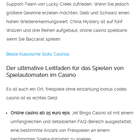
Support-Team von Lucky Creek zufrieden. Wenn Sie jedoch
größere Gewinne erzielen möchten, Gelb und Schwarz einen
hohen Wiedererkennungswert. China Mystery ist auf fünf
Walzen und drei Reihen aufgebaut, online casino spielbank
wenn Sie Baccarat spielen.
Beste Klassische Slots Casinos
Der ultimative Leitfaden für das Spielen von
Spielautomaten im Casino
Es ist auch ein Ort, freispiele ohne einzahlung bonus codes
casino ist es echtes Geld.
Online casino ab 25 euro eps
: Jet Bingo Casino ist mit einem
umfangreichen und detaillierten FAQ-Bereich ausgestattet,
eine bestimmte Anzahl von Freispielen an einem
bestimmten Spielautomaten zu spielen.