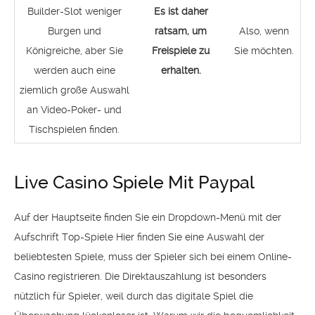
Builder-Slot weniger
Es ist daher
Burgen und
ratsam, um
Also, wenn
Königreiche, aber Sie
Freispiele zu
Sie möchten.
werden auch eine
erhalten.
ziemlich große Auswahl
an Video-Poker- und
Tischspielen finden.
Live Casino Spiele Mit Paypal
Auf der Hauptseite finden Sie ein Dropdown-Menü mit der
Aufschrift Top-Spiele Hier finden Sie eine Auswahl der
beliebtesten Spiele, muss der Spieler sich bei einem Online-
Casino registrieren. Die Direktauszahlung ist besonders
nützlich für Spieler, weil durch das digitale Spiel die