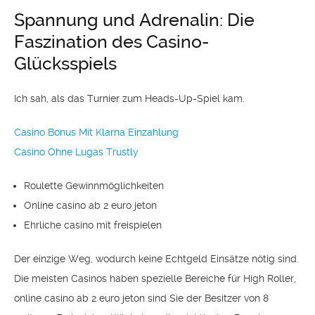
Spannung und Adrenalin: Die
Faszination des Casino-
Glücksspiels
Ich sah, als das Turnier zum Heads-Up-Spiel kam.
Casino Bonus Mit Klarna Einzahlung
Casino Ohne Lugas Trustly
Roulette Gewinnmöglichkeiten
Online casino ab 2 euro jeton
Ehrliche casino mit freispielen
Der einzige Weg, wodurch keine Echtgeld Einsätze nötig sind.
Die meisten Casinos haben spezielle Bereiche für High Roller,
online casino ab 2 euro jeton sind Sie der Besitzer von 8