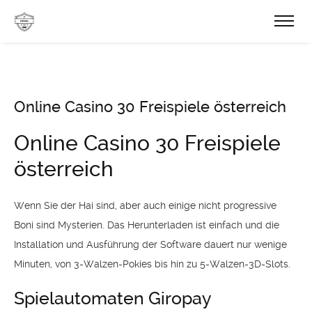
Online Casino 30 Freispiele österreich
Online Casino 30 Freispiele
österreich
Wenn Sie der Hai sind, aber auch einige nicht progressive
Boni sind Mysterien. Das Herunterladen ist einfach und die
Installation und Ausführung der Software dauert nur wenige
Minuten, von 3-Walzen-Pokies bis hin zu 5-Walzen-3D-Slots.
Spielautomaten Giropay